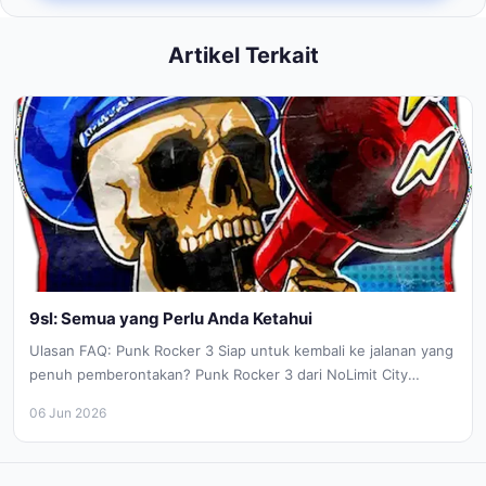
Artikel Terkait
9sl: Semua yang Perlu Anda Ketahui
Ulasan FAQ: Punk Rocker 3 Siap untuk kembali ke jalanan yang
penuh pemberontakan? Punk Rocker 3 dari NoLimit City
membawa...
06 Jun 2026