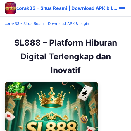
corak33 - Situs Resmi | Download APK & Login
corak33 - Situs Resmi | Download APK & Login
SL888 – Platform Hiburan
Digital Terlengkap dan
Inovatif