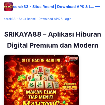
corak33 - Situs Resmi | Download APK & Login
corak33 - Situs Resmi | Download APK & Login
SRIKAYA88 – Aplikasi Hiburan
Digital Premium dan Modern